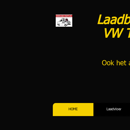
Laadb
VW T
Ook het 
HOME
Laadvloer