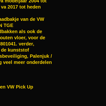
a modeljaar 2004 tot
va 2017 tot heden
laadbakje van de VW
AN TGE
dbakken als ook de
outen vloer, voor de
801041. verder,
 de kunststof
sbeveiliging, Palenjuk /
g veel meer onderdelen
gen VW Pick Up