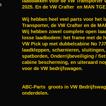
laadbakken voor de VW Transporter v
n
2025. En de VW Crafter en MAN TGE 
Wij hebben heel veel parts voor het 
Transporter, de VW Crafter en de M
Wij hebben zowel complete open laa
losse laadbodem: het frame met de h
VW Pick up met dubbelcabine No 7J7
laadkleppen, scharnieren, sluitingen,
spatborden, Onderrijbeveiliging / fiet
cabine bescherming, en uiteraard no
voor de VW bedrijfswagen.
ABC-Parts groots in VW Bedrijfswa
onderdelen.
,