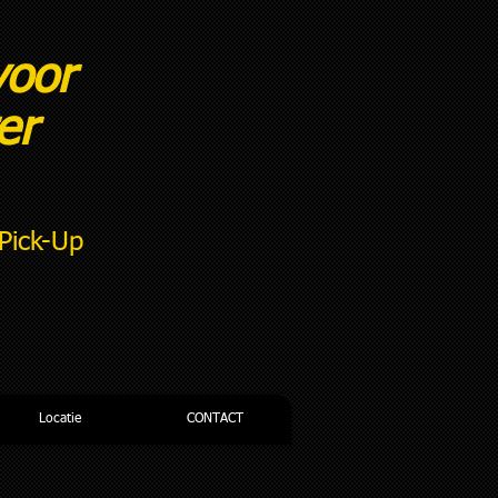
voor
ter
Pick-Up
 +31 (0) 653 12 46 47
Locatie
CONTACT