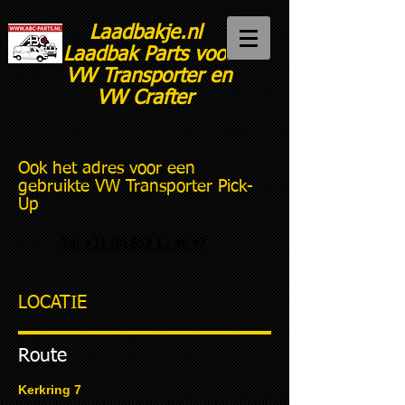
Laadbakje.nl
Laadbak Parts voor
VW Transporter en
VW Crafter
Ook het adres voor een
gebruikte VW Transporter Pick-
Up
Tel: +31 (0) 653 12 46 47
LOCATIE
Route
Kerkring 7